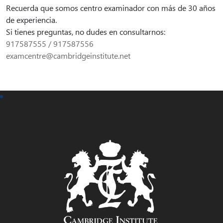
Recuerda que somos centro examinador con más de 30 años
de experiencia.
Si tienes preguntas, no dudes en consultarnos:
917587555 / 917587556
examcentre@cambridgeinstitute.net