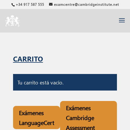
+34 917 587 555
examcentre@cambridgeinstitute.net
CARRITO
Tu carrito está vacío.
Exámenes
Exámenes
Cambridge
LanguageCert
Assessment