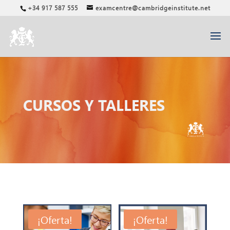
+34 917 587 555
examcentre@cambridgeinstitute.net
CURSOS Y TALLERES
¡Oferta!
¡Oferta!