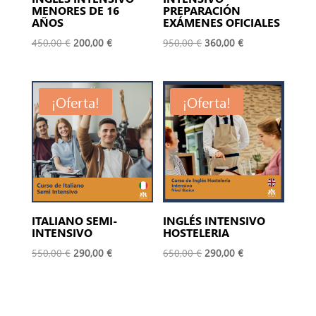
MENORES DE 16
PREPARACIÓN
AÑOS
EXÁMENES OFICIALES
El
El
El
El
450,00
€
200,00
€
950,00
€
360,00
€
precio
precio
precio
precio
original
actual
original
actual
era:
es:
era:
es:
¡Oferta!
¡Oferta!
450,00 €.
200,00 €.
950,00 €.
360,00 €.
ITALIANO SEMI-
INGLÉS INTENSIVO
INTENSIVO
HOSTELERIA
El
El
El
El
550,00
€
290,00
€
650,00
€
290,00
€
precio
precio
precio
precio
original
actual
original
actual
era:
es:
era:
es: