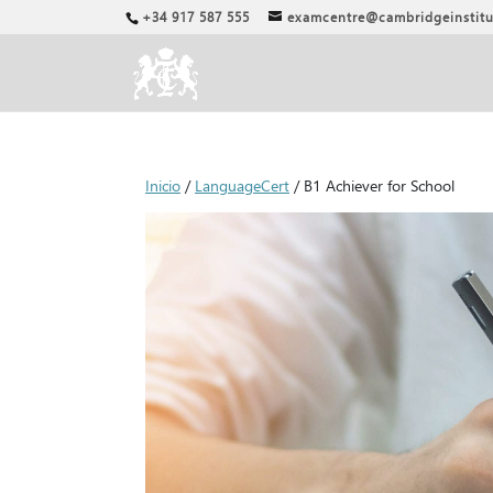
+34 917 587 555
examcentre@cambridgeinstitu
Inicio
/
LanguageCert
/ B1 Achiever for School