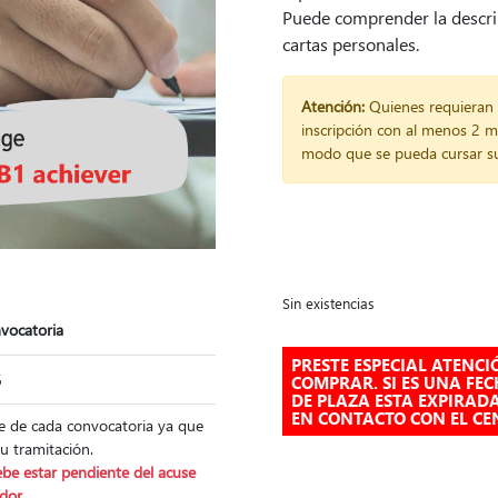
Puede comprender la descri
cartas personales.
Atención:
Quienes requieran 
inscripción con al menos 2 m
modo que se pueda cursar su 
Sin existencias
nvocatoria
PRESTE ESPECIAL ATENCI
6
COMPRAR. SI ES UNA FE
DE PLAZA ESTA EXPIRAD
EN CONTACTO CON EL CE
rre de cada convocatoria ya que
su tramitación.
be estar pendiente del acuse
ador