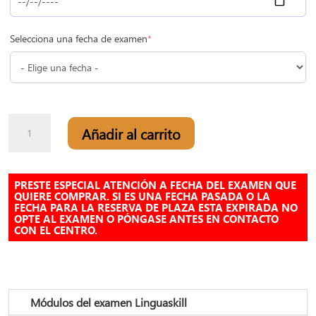
(required)
Selecciona una fecha de examen
*
Linguaskill
Añadir al carrito
Cambridge
en
Madrid
cantidad
PRESTE ESPECIAL ATENCIÓN A FECHA DEL EXAMEN QUE
QUIERE COMPRAR. SI ES UNA FECHA PASADA O LA
FECHA PARA LA RESERVA DE PLAZA ESTA EXPIRADA NO
OPTE AL EXAMEN O PÓNGASE ANTES EN CONTACTO
CON EL CENTRO.
Módulos del examen Linguaskill